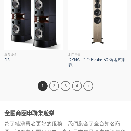
影音設備
北門音響
DYNAUDIO Evoke 50 落地式喇
D3
叭
1
2
3
4
全國商圈串聯集遊樂
為了給消費者更好的服務，我們集合了全台知名商